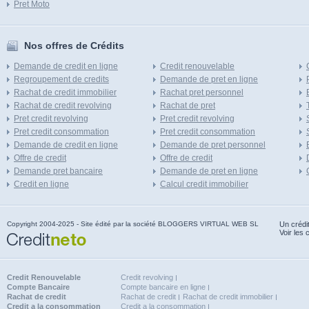
Pret Moto
Nos offres de Crédits
Demande de credit en ligne
Credit renouvelable
Regroupement de credits
Demande de pret en ligne
Rachat de credit immobilier
Rachat pret personnel
Rachat de credit revolving
Rachat de pret
Pret credit revolving
Pret credit revolving
Pret credit consommation
Pret credit consommation
Demande de credit en ligne
Demande de pret personnel
Offre de credit
Offre de credit
Demande pret bancaire
Demande de pret en ligne
Credit en ligne
Calcul credit immobilier
Copyright 2004-2025 - Site édité par la société BLOGGERS VIRTUAL WEB SL
Un crédi
Voir les 
Credit Renouvelable
Credit revolving
Compte Bancaire
Compte bancaire en ligne
Rachat de credit
Rachat de credit
Rachat de credit immobilier
Credit a la consommation
Credit a la consommation