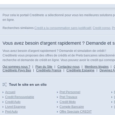
Pour cela le portail Creditneto a sélectionné pour vous les meilleures solutions 
en ligne.
Recherches similaires
Credit a la consommation sans justificatif
,
Credit conso
,
Pr
Vous avez besoin d'argent rapidement ? Demande et sim
Vous avez besoin d'argent rapidement ? Demande et simulation de crédit !
Creditneto vous proposes des offres de crédits et de Prets bancaires sélectionn
recherche et demande de crédit en ligne. Vous pouvez avoir le credit qui corresp
Qui sommes nous ?
Plan du Site
Contactez-nous
Mentions légales
Creditneto Pays Bas
Creditneto France
Creditneto Espagne
Devenez Affi
Tout le site en un clic
Accueil
Pret Personnel
Credit Renouvelable
Pret Travaux
Credit Auto
Credit Moto
Livret Epargne
Compte Bancaire
Pret Auto
Offre Speciale CREDIT