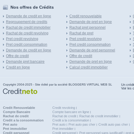
Nos offres de Crédits
Demande de credit en ligne
Credit renouvelable
Regroupement de credits
Demande de pret en ligne
Rachat de credit immobilier
Rachat pret personnel
Rachat de credit revolving
Rachat de pret
Pret credit revolving
Pret credit revolving
Pret credit consommation
Pret credit consommation
Demande de credit en ligne
Demande de pret personnel
Offre de credit
Offre de credit
Demande pret bancaire
Demande de pret en ligne
Credit en ligne
Calcul credit immobilier
Copyright 2004-2025 - Site édité par la société BLOGGERS VIRTUAL WEB SL
Un crédi
Voir les 
Credit Renouvelable
Credit revolving
Compte Bancaire
Compte bancaire en ligne
Rachat de credit
Rachat de credit
Rachat de credit immobilier
Credit a la consommation
Credit a la consommation
Pret auto
Pret auto
Pret auto pas cher
Credit auto pas cher
Pret immobilier
Pret immobilier
Credit personnel
Credit personnel
Pret personnel sans justificatif
pret 