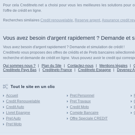
Pour cela Creditneto.net a choisi pour vous les meilleures les solutions pour 
l'offre de crédit en ligne.
Recherches similaires
Credit renouvelable
,
Reserve argent
,
Assurance credit rev
Vous avez besoin d'argent rapidement ? Demande et sim
Vous avez besoin d'argent rapidement ? Demande et simulation de crédit !
Creditneto vous proposes des offres de crédits et de Prets bancaires sélectionn
recherche et demande de crédit en ligne. Vous pouvez avoir le credit qui corresp
Qui sommes nous ?
Plan du Site
Contactez-nous
Mentions légales
Creditneto Pays Bas
Creditneto France
Creditneto Espagne
Devenez Affi
Tout le site en un clic
Accueil
Pret Personnel
Credit Renouvelable
Pret Travaux
Credit Auto
Credit Moto
Livret Epargne
Compte Bancaire
Pret Auto
Offre Speciale CREDIT
Pret Moto