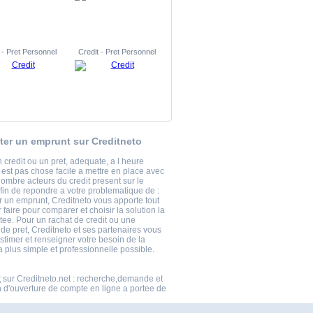
 - Pret Personnel
Credit - Pret Personnel
ter un emprunt sur Creditneto
 credit ou un pret, adequate, a l heure
 est pas chose facile a mettre en place avec
nombre acteurs du credit present sur le
fin de repondre a votre problematique de :
r un emprunt, Creditneto vous apporte tout
 faire pour comparer et choisir la solution la
tee. Pour un rachat de credit ou une
e pret, Creditneto et ses partenaires vous
stimer et renseigner votre besoin de la
 plus simple et professionnelle possible.
t
sur Creditneto.net : recherche,demande et
n d'ouverture de compte en ligne a portee de