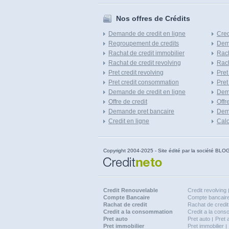
Nos offres de Crédits
Demande de credit en ligne
Cred
Regroupement de credits
Dema
Rachat de credit immobilier
Rach
Rachat de credit revolving
Rach
Pret credit revolving
Pret
Pret credit consommation
Pret
Demande de credit en ligne
Dem
Offre de credit
Offr
Demande pret bancaire
Dema
Credit en ligne
Calc
Copyright 2004-2025 - Site édité par la société
Credit Renouvelable
Credit revolving
Compte Bancaire
Compte bancaire
Rachat de credit
Rachat de credit
Credit a la consommation
Credit a la con
Pret auto
Pret auto
Pret 
Pret immobilier
Pret immobilier