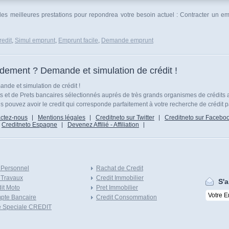
 les meilleures prestations pour repondrea votre besoin actuel : Contracter un 
edit
,
Simul emprunt
,
Emprunt facile
,
Demande emprunt
idement ? Demande et simulation de crédit !
nde et simulation de crédit !
ts et de Prets bancaires sélectionnés auprés de très grands organismes de crédits 
 pouvez avoir le credit qui corresponde parfaitement à votre recherche de crédit p
ctez-nous
Mentions légales
Creditneto sur Twitter
Creditneto sur Facebo
Creditneto Espagne
Devenez Affilié - Affiliation
 Personnel
Rachat de Credit
 Travaux
Credit Immobilier
S'a
it Moto
Pret Immobilier
pte Bancaire
Credit Consommation
e Speciale CREDIT