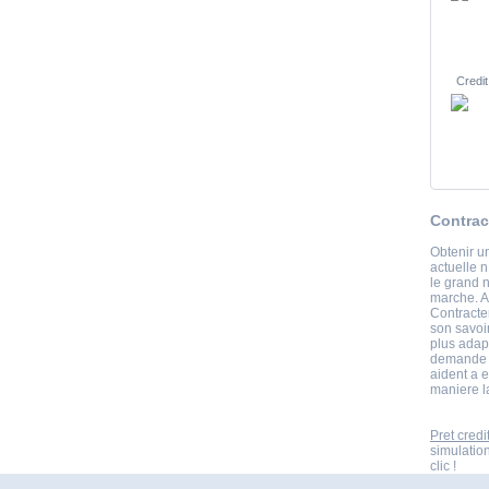
Credit
Contrac
Obtenir un
actuelle n
le grand 
marche. A
Contracte
son savoir
plus adap
demande d
aident a e
maniere la
Pret credi
simulatio
clic !