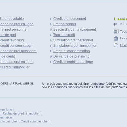
it renouvelable
Credit pret personnel
L'assi
pour to
nde de pret en ligne
Pret personnel
at pret personnel
Besoin d'argent rapidement
Tous
at de pret
Taux de credit
Les a
 credit revolving
Simulation pret personnel
Lexi
 credit consommation
Simulateur credit immobilier
ande de pret personnel
Emprunt consommation
e de credit
Demande de pret immo
nde de pret en ligne
Credit immobilier en ligne
ul credit immobilier
 BLOGGERS VIRTUAL WEB SL
Un crédit vous engage et doit être remboursé. Vérifiez vos 
Voir les conditions financières sur les sites de nos partenaires
 en ligne
Rachat de credit immobilier
sommation
auto pas cher
Credit auto pas cher