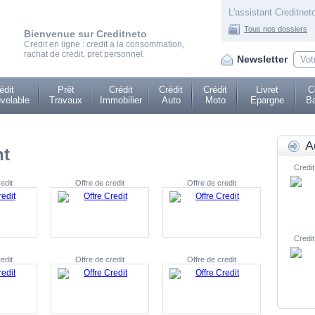
L'assistant Creditneto
Tous nos dossiers
Bienvenue sur Creditneto
Credit en ligne : credit a la consommation,
rachat de credit, pret personnel.
Newsletter
édit
Prêt
Crédit
Crédit
Crédit
Livret
C
velable
Travaux
Immobilier
Auto
Moto
Epargne
Ba
A
nt
Credit
edit
Offre de credit
Offre de credit
Credit
edit
Offre de credit
Offre de credit