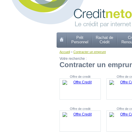
Prêt
Rachat de
Cr
Personnel
Crédit
Renou
Accueil
>
Contracter un emprunt
Votre recherche :
Contracter un empru
Offre de credit
Offre de cr
Offre de credit
Offre de cr