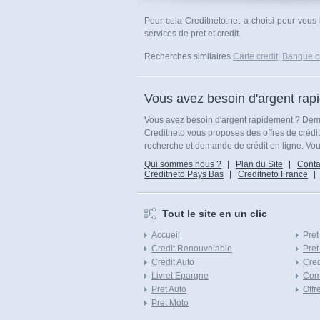
Pour cela Creditneto.net a choisi pour vous
services de pret et credit.
Recherches similaires
Carte credit
,
Banque cr
Vous avez besoin d'argent rap
Vous avez besoin d'argent rapidement ? Dema
Creditneto vous proposes des offres de crédi
recherche et demande de crédit en ligne. Vous
Qui sommes nous ?
Plan du Site
Conta
Creditneto Pays Bas
Creditneto France
Tout le site en un clic
Accueil
Pret
Credit Renouvelable
Pret
Credit Auto
Cred
Livret Epargne
Com
Pret Auto
Offr
Pret Moto