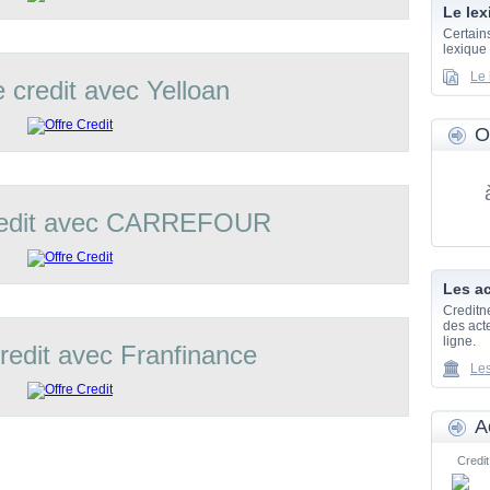
Le lex
Certain
lexique
Le 
e credit avec Yelloan
O
credit avec CARREFOUR
Les ac
Creditn
des acte
ligne.
credit avec Franfinance
Les
A
Credit