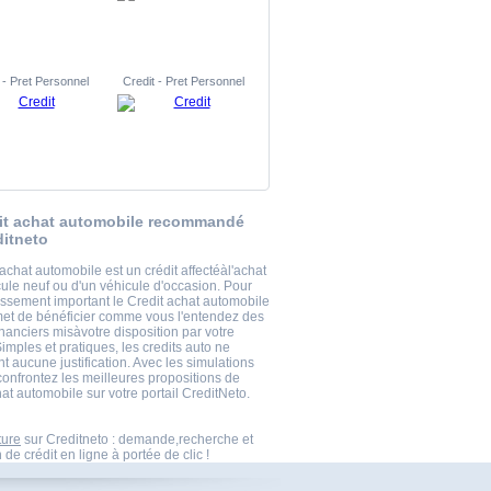
 - Pret Personnel
Credit - Pret Personnel
it achat automobile recommandé
ditneto
achat automobile est un crédit affectéàl'achat
cule neuf ou d'un véhicule d'occasion. Pour
tissement important le Credit achat automobile
et de bénéficier comme vous l'entendez des
nanciers misàvotre disposition par votre
mples et pratiques, les credits auto ne
 aucune justification. Avec les simulations
confrontez les meilleures propositions de
at automobile sur votre portail CreditNeto.
ture
sur Creditneto : demande,recherche et
 de crédit en ligne à portée de clic !