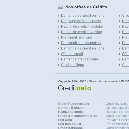
Nos offres de Crédits
Demande de credit en ligne
Cred
Regroupement de credits
Dema
Rachat de credit immobilier
Rach
Rachat de credit revolving
Rach
Pret credit revolving
Pret
Pret credit consommation
Pret
Demande de credit en ligne
Dem
Offre de credit
Offr
Demande pret bancaire
Dema
Credit en ligne
Calc
Copyright 2004-2025 - Site édité par la société
Credit Renouvelable
Credit revolving
Compte Bancaire
Compte bancaire
Rachat de credit
Rachat de credit
Credit a la consommation
Credit a la con
Pret auto
Pret auto
Pret 
Pret immobilier
Pret immobilier
Credit personnel
Credit personnel