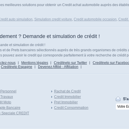
les meilleures solutions pour obtenir un Credit achat automobile auprès des établis
redit auto simulation
,
Simulation credit voiture
,
Credit automobile occasion
,
Credit
idement ? Demande et simulation de crédit !
nde et simulation de crédit !
ts et de Prets bancaires sélectionnés auprés de très grands organismes de crédits 
 pouvez avoir le credit qui corresponde parfaitement à votre recherche de crédit p
ctez-nous
Mentions légales
Creditneto sur Twitter
Creditneto sur Facebo
Creditneto Espagne
Devenez Affilié - Affiliation
 Personnel
Rachat de Credit
 Travaux
Credit Immobilier
S'a
it Moto
Pret Immobilier
pte Bancaire
Credit Consommation
e Speciale CREDIT