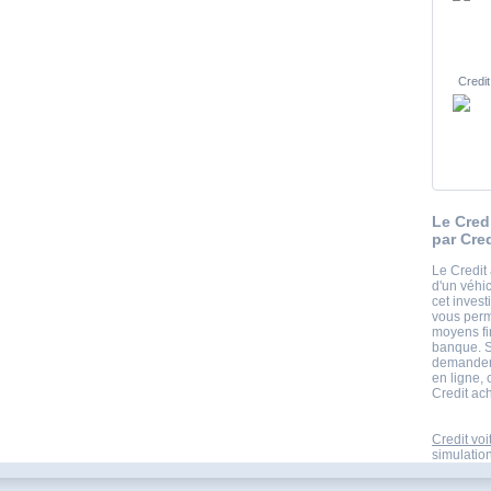
Credit
Le Cred
par Cre
Le Credit 
d'un véhi
cet inves
vous perm
moyens fi
banque. Si
demandent
en ligne, 
Credit ach
Credit voi
simulation