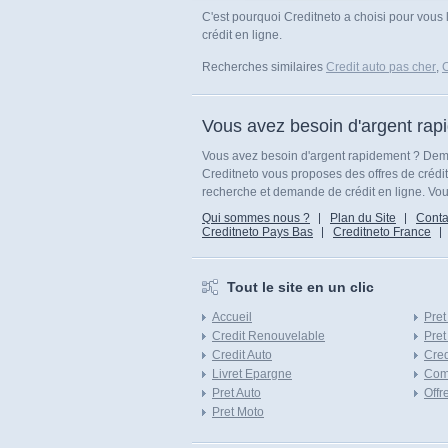
C'est pourquoi Creditneto a choisi pour vous 
crédit en ligne.
Recherches similaires
Credit auto pas cher
,
C
Vous avez besoin d'argent rap
Vous avez besoin d'argent rapidement ? Dema
Creditneto vous proposes des offres de crédi
recherche et demande de crédit en ligne. Vous
Qui sommes nous ?
Plan du Site
Conta
Creditneto Pays Bas
Creditneto France
Tout le site en un clic
Accueil
Pret
Credit Renouvelable
Pret
Credit Auto
Cred
Livret Epargne
Com
Pret Auto
Offr
Pret Moto