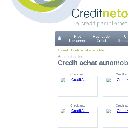
Prêt
Rachat de
Cr
Personnel
Crédit
Renou
Accueil
>
Credit achat automobile
Votre recherche :
Credit achat automob
Credit auto
Credit au
Credit auto
Credit au