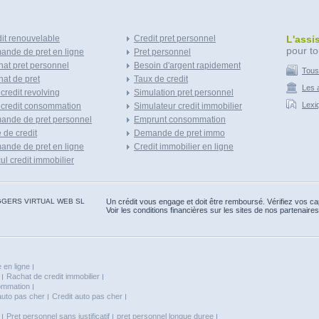
it renouvelable
Credit pret personnel
L'assi
pour to
nde de pret en ligne
Pret personnel
at pret personnel
Besoin d'argent rapidement
Tous
at de pret
Taux de credit
Les a
 credit revolving
Simulation pret personnel
Lexi
 credit consommation
Simulateur credit immobilier
ande de pret personnel
Emprunt consommation
e de credit
Demande de pret immo
nde de pret en ligne
Credit immobilier en ligne
ul credit immobilier
 BLOGGERS VIRTUAL WEB SL
Un crédit vous engage et doit être remboursé. Vérifiez vos 
Voir les conditions financières sur les sites de nos partenaires
 en ligne
Rachat de credit immobilier
sommation
auto pas cher
Credit auto pas cher
Pret personnel sans justificatif
pret personnel longue duree