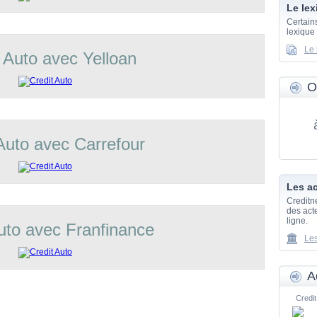
Le lex
Certain
lexique
Le 
 Auto avec Yelloan
O
Auto avec Carrefour
Les ac
Creditn
des acte
ligne.
uto avec Franfinance
Les
A
Credit