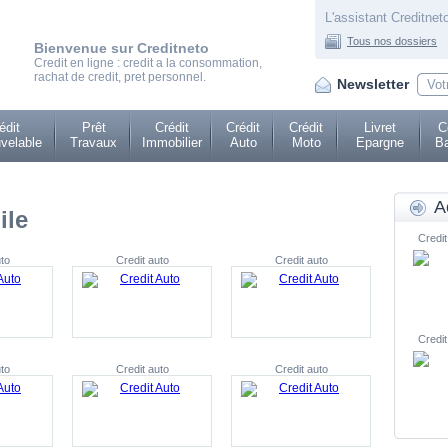
L'assistant Creditneto
Tous nos dossiers
Bienvenue sur Creditneto
Credit en ligne : credit a la consommation,
rachat de credit, pret personnel.
Newsletter
édit
Prêt
Crédit
Crédit
Crédit
Livret
C
velable
Travaux
Immobilier
Auto
Moto
Epargne
Ba
A
ile
Credit
to
Credit auto
Credit auto
Credit
to
Credit auto
Credit auto