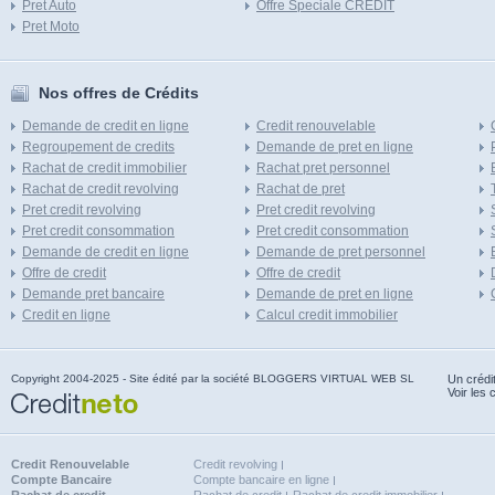
Pret Auto
Offre Speciale CREDIT
Pret Moto
Nos offres de Crédits
Demande de credit en ligne
Credit renouvelable
Regroupement de credits
Demande de pret en ligne
Rachat de credit immobilier
Rachat pret personnel
Rachat de credit revolving
Rachat de pret
Pret credit revolving
Pret credit revolving
Pret credit consommation
Pret credit consommation
Demande de credit en ligne
Demande de pret personnel
Offre de credit
Offre de credit
Demande pret bancaire
Demande de pret en ligne
Credit en ligne
Calcul credit immobilier
Copyright 2004-2025 - Site édité par la société BLOGGERS VIRTUAL WEB SL
Un crédi
Voir les 
Credit Renouvelable
Credit revolving
Compte Bancaire
Compte bancaire en ligne