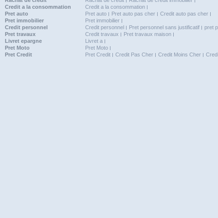
Rachat de credit
Rachat de credit
Rachat de credit immobilier
Credit a la consommation
Credit a la consommation
Pret auto
Pret auto
Pret auto pas cher
Credit auto pas cher
Pret immobilier
Pret immobilier
Credit personnel
Credit personnel
Pret personnel sans justificatif
pret 
Pret travaux
Credit travaux
Pret travaux maison
Livret epargne
Livret a
Pret Moto
Pret Moto
Pret Credit
Pret Credit
Credit Pas Cher
Credit Moins Cher
Cred