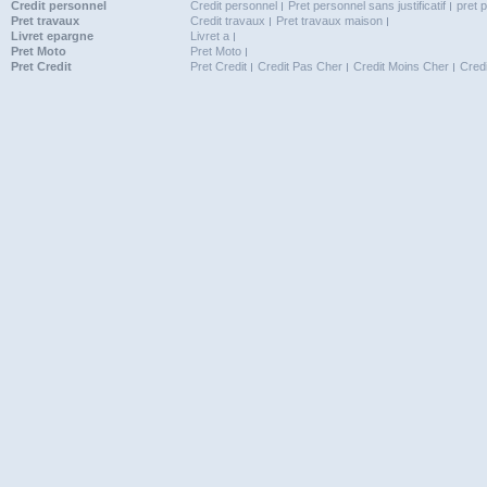
Credit personnel
Credit personnel
Pret personnel sans justificatif
pret 
Pret travaux
Credit travaux
Pret travaux maison
Livret epargne
Livret a
Pret Moto
Pret Moto
Pret Credit
Pret Credit
Credit Pas Cher
Credit Moins Cher
Cred