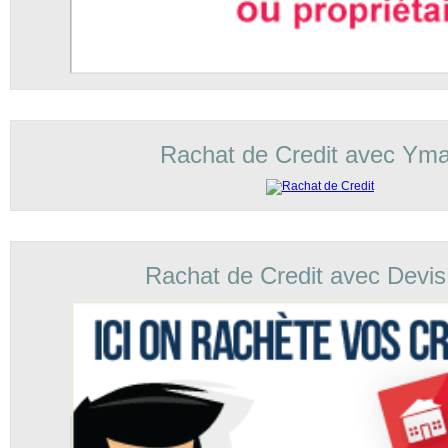
Rachat de Credit avec Yma
Rachat de Credit avec Devi