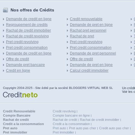
Nos offres de Crédits
Demande de credit en ligne
Credit renouvelable
Regroupement de credits
Demande de pret en ligne
Rachat de credit immobilier
Rachat pret personnel
Rachat de credit revolving
Rachat de pret
Pret credit revolving
Pret credit revolving
Pret credit consommation
Pret credit consommation
Demande de credit en ligne
Demande de pret personnel
Offre de credit
Offre de credit
Demande pret bancaire
Demande de pret en ligne
Credit en ligne
Calcul credit immobilier
Copyright 2004-2025 - Site édité par la société BLOGGERS VIRTUAL WEB SL
Un crédi
Voir les 
Credit Renouvelable
Credit revolving
Compte Bancaire
Compte bancaire en ligne
Rachat de credit
Rachat de credit
Rachat de credit immobilier
Credit a la consommation
Credit a la consommation
Pret auto
Pret auto
Pret auto pas cher
Credit auto pas cher
Pret immobilier
Pret immobilier