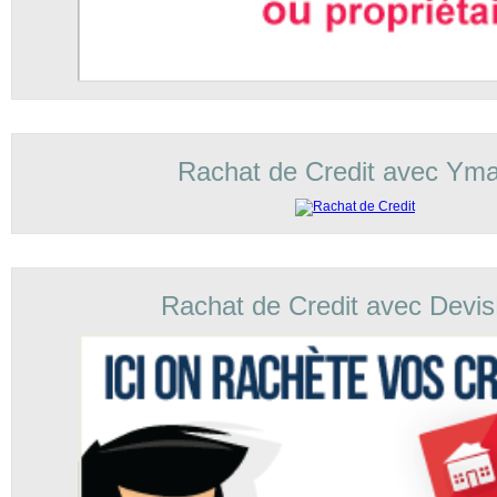
Rachat de Credit avec Yma
Rachat de Credit avec Devi