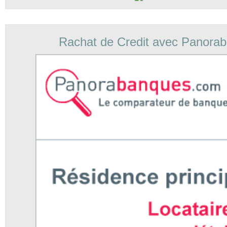
Rachat de Credit avec Panora