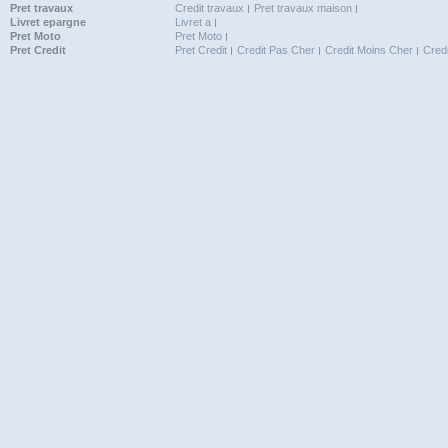
Pret travaux
Credit travaux
Pret travaux maison
Livret epargne
Livret a
Pret Moto
Pret Moto
Pret Credit
Pret Credit
Credit Pas Cher
Credit Moins Cher
Cred