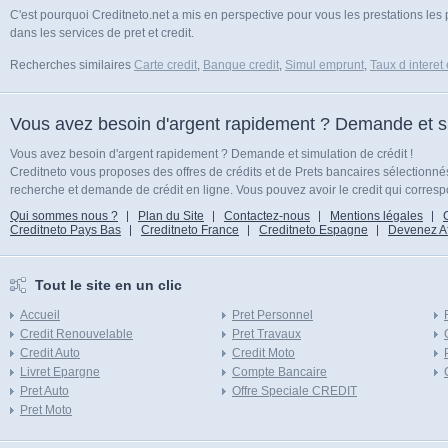
C'est pourquoi Creditneto.net a mis en perspective pour vous les prestations le
dans les services de pret et credit.
Recherches similaires
Carte credit
,
Banque credit
,
Simul emprunt
,
Taux d interet
Vous avez besoin d'argent rapidement ? Demande et sim
Vous avez besoin d'argent rapidement ? Demande et simulation de crédit !
Creditneto vous proposes des offres de crédits et de Prets bancaires sélectionn
recherche et demande de crédit en ligne. Vous pouvez avoir le credit qui corresp
Qui sommes nous ?
Plan du Site
Contactez-nous
Mentions légales
Creditneto Pays Bas
Creditneto France
Creditneto Espagne
Devenez Affi
Tout le site en un clic
Accueil
Pret Personnel
Credit Renouvelable
Pret Travaux
Credit Auto
Credit Moto
Livret Epargne
Compte Bancaire
Pret Auto
Offre Speciale CREDIT
Pret Moto