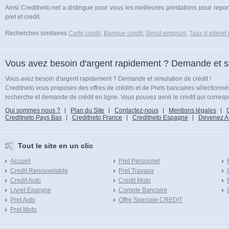
Ainsi Creditneto.net a distingue pour vous les meilleures prestations pour rep
pret et credit.
Recherches similaires
Carte credit
,
Banque credit
,
Simul emprunt
,
Taux d interet
Vous avez besoin d'argent rapidement ? Demande et sim
Vous avez besoin d'argent rapidement ? Demande et simulation de crédit !
Creditneto vous proposes des offres de crédits et de Prets bancaires sélectionn
recherche et demande de crédit en ligne. Vous pouvez avoir le credit qui corresp
Qui sommes nous ?
Plan du Site
Contactez-nous
Mentions légales
Creditneto Pays Bas
Creditneto France
Creditneto Espagne
Devenez Affi
Tout le site en un clic
Accueil
Pret Personnel
Credit Renouvelable
Pret Travaux
Credit Auto
Credit Moto
Livret Epargne
Compte Bancaire
Pret Auto
Offre Speciale CREDIT
Pret Moto