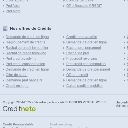
Livret Epargne
Compte Bancaire
Pret Auto
Offre Speciale CREDIT
Pret Moto
Nos offres de Crédits
Demande de credit en ligne
Credit renouvelable
Regroupement de credits
Demande de pret en ligne
Rachat de credit immobilier
Rachat pret personnel
Rachat de credit revolving
Rachat de pret
Pret credit revolving
Pret credit revolving
Pret credit consommation
Pret credit consommation
Demande de credit en ligne
Demande de pret personnel
Offre de credit
Offre de credit
Demande pret bancaire
Demande de pret en ligne
Credit en ligne
Calcul credit immobilier
Copyright 2004-2025 - Site édité par la société BLOGGERS VIRTUAL WEB SL
Un crédi
Voir les 
Credit Renouvelable
Credit revolving