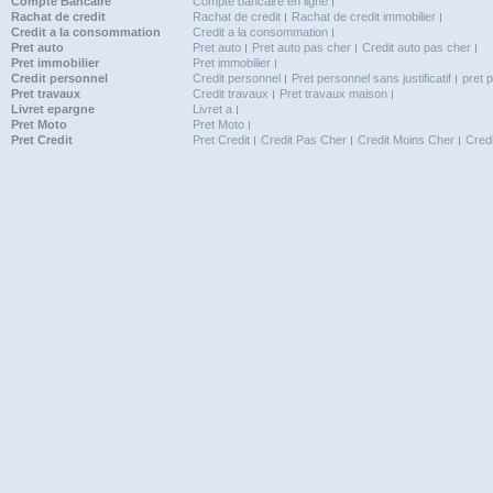
Compte Bancaire
Compte bancaire en ligne
Rachat de credit
Rachat de credit
Rachat de credit immobilier
Credit a la consommation
Credit a la consommation
Pret auto
Pret auto
Pret auto pas cher
Credit auto pas cher
Pret immobilier
Pret immobilier
Credit personnel
Credit personnel
Pret personnel sans justificatif
pret 
Pret travaux
Credit travaux
Pret travaux maison
Livret epargne
Livret a
Pret Moto
Pret Moto
Pret Credit
Pret Credit
Credit Pas Cher
Credit Moins Cher
Cred