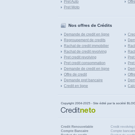
Pret Auto
Offr
Pret Moto
Nos offres de Crédits
Demande de credit en ligne
Cred
Regroupement de credits
Dema
Rachat de credit immobilier
Rach
Rachat de credit revolving
Rach
Pret credit revolving
Pret
Pret credit consommation
Pret
Demande de credit en ligne
Dem
Offre de credit
Offr
Demande pret bancaire
Dema
Credit en ligne
Calc
Copyright 2004-2025 - Site édité par la société
Credit Renouvelable
Credit revolving
Compte Bancaire
Compte bancaire