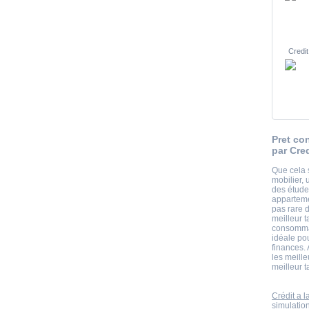
Credit
Pret co
par Cre
Que cela 
mobilier, 
des étud
apparteme
pas rare 
meilleur 
consommat
idéale po
finances. 
les meill
meilleur t
Crédit a 
simulatio