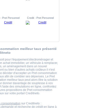
 - Pret Personnel
Credit - Pret Personnel
nsommation meilleur taux présenté
ditneto
soit pour l'équipement électroménager et
un achat immobilier, un véhicule à remplacer,
es, un aménagement dans un nouvel
nt ou bien d'autres achats coûteux il n'est
de décider d'accepter un Pret consommation
taux afin de combler ses dépenses. Le Pret
ion meilleur taux peut alors être la solution
ur donner davantage de souplesse à vos
A l'aide des simulations en ligne, confrontez
eures propositions de Pret consommation
aux sur votre portail Creditneto.
la consommation
sur Creditneto :
n,demande et recherche de crédit en ligne à