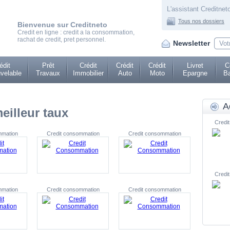
L'assistant Creditneto
Tous nos dossiers
Bienvenue sur Creditneto
Credit en ligne : credit a la consommation,
rachat de credit, pret personnel.
Newsletter
édit
Prêt
Crédit
Crédit
Crédit
Livret
C
velable
Travaux
Immobilier
Auto
Moto
Epargne
Ba
A
illeur taux
Credit
mmation
Credit consommation
Credit consommation
Credit
mmation
Credit consommation
Credit consommation