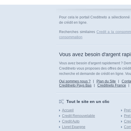
Pour cela le portail Creditneto a sélectionné
de crédit en ligne.
Recherches similaires
Credit a la consommat
consommation
Vous avez besoin d'argent rap
Vous avez besoin d'argent rapidement ? Dema
Creditneto vous proposes des offres de crédi
recherche et demande de crédit en ligne. Vous
Qui sommes nous ?
Plan du Site
Conta
Creditneto Pays Bas
Creditneto France
Tout le site en un clic
Accueil
Pret
Credit Renouvelable
Pret
Credit Auto
Cred
Livret Epargne
Com