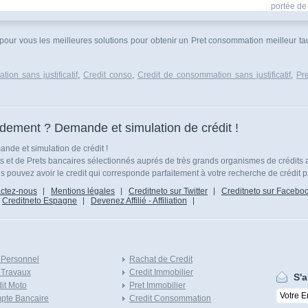
portée de 
 pour vous les meilleures solutions pour obtenir un Pret consommation meilleur ta
ion sans justificatif
,
Credit conso
,
Credit de consommation sans justificatif
,
Pr
idement ? Demande et simulation de crédit !
nde et simulation de crédit !
ts et de Prets bancaires sélectionnés auprés de très grands organismes de crédits 
 pouvez avoir le credit qui corresponde parfaitement à votre recherche de crédit p
ctez-nous
Mentions légales
Creditneto sur Twitter
Creditneto sur Facebo
Creditneto Espagne
Devenez Affilié - Affiliation
 Personnel
Rachat de Credit
 Travaux
Credit Immobilier
S'a
it Moto
Pret Immobilier
pte Bancaire
Credit Consommation