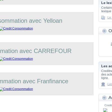
Le lex
Certain
lexique
Le 
sommation avec Yelloan
O
mmation avec CARREFOUR
Les ac
Creditn
des acte
ligne.
mmation avec Franfinance
Les
A
Credit