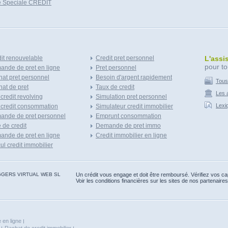
e Speciale CREDIT
it renouvelable
Credit pret personnel
L'assi
pour to
nde de pret en ligne
Pret personnel
at pret personnel
Besoin d'argent rapidement
Tous
at de pret
Taux de credit
Les a
 credit revolving
Simulation pret personnel
Lexi
 credit consommation
Simulateur credit immobilier
ande de pret personnel
Emprunt consommation
e de credit
Demande de pret immo
nde de pret en ligne
Credit immobilier en ligne
ul credit immobilier
 BLOGGERS VIRTUAL WEB SL
Un crédit vous engage et doit être remboursé. Vérifiez vos 
Voir les conditions financières sur les sites de nos partenaires
 en ligne