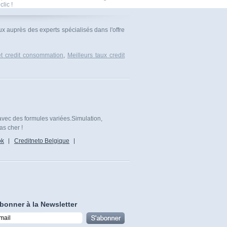
clic !
ux auprès des experts spécialisés dans l'offre
et credit consommation
,
Meilleurs taux credit
avec des formules variées.Simulation,
as cher !
ok
Creditneto Belgique
bonner à la Newsletter