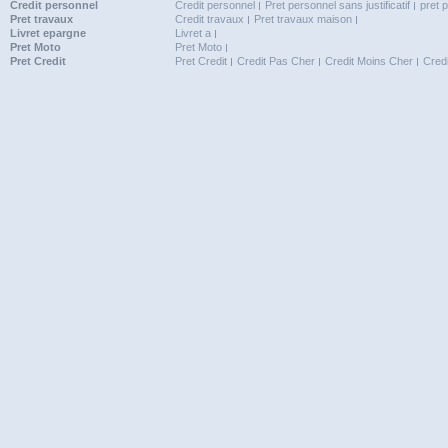
Credit personnel
Credit personnel
Pret personnel sans justificatif
pret 
Pret travaux
Credit travaux
Pret travaux maison
Livret epargne
Livret a
Pret Moto
Pret Moto
Pret Credit
Pret Credit
Credit Pas Cher
Credit Moins Cher
Cred