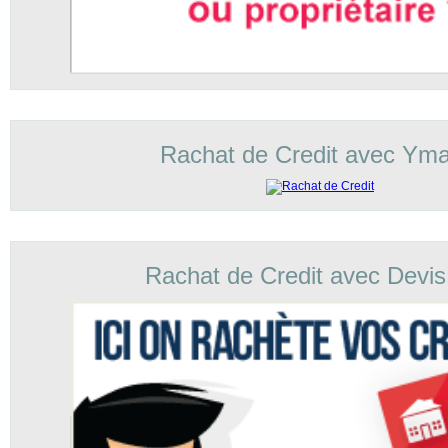
Rachat de Credit avec Yma
Rachat de Credit avec Devi