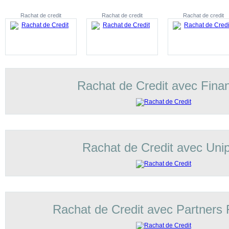
Rachat de credit
Rachat de credit
Rachat de credit
Rachat de Credit avec Fina
Rachat de Credit avec Unip
Rachat de Credit avec Partners