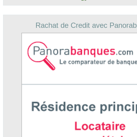
Rachat de Credit avec Panora