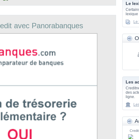
Le lex
Certain
lexique
Le 
edit avec Panorabanques
O
Les ac
Creditn
des acte
ligne.
Les
A
Credit