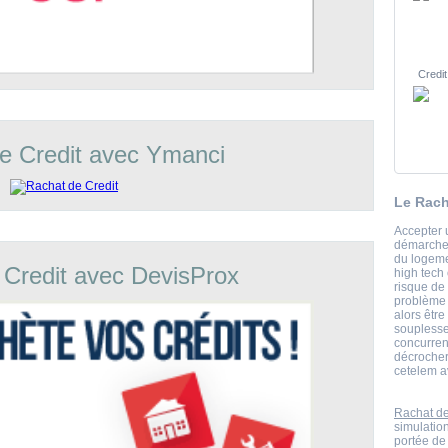
Credit
e Credit avec Ymanci
Le Rach
Accepter 
démarche 
du logeme
 Credit avec DevisProx
high tech
risque de
problème 
alors êtr
souplesse
concurrenc
décrocher
cetelem a
Rachat de
simulatio
portée de 