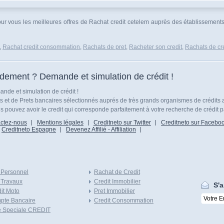
our vous les meilleures offres de Rachat credit cetelem auprès des établissements
,
Rachat credit consommation
,
Rachats de pret
,
Racheter son credit
,
Rachats de cre
idement ? Demande et simulation de crédit !
nde et simulation de crédit !
ts et de Prets bancaires sélectionnés auprés de très grands organismes de crédits 
 pouvez avoir le credit qui corresponde parfaitement à votre recherche de crédit p
ctez-nous
Mentions légales
Creditneto sur Twitter
Creditneto sur Facebo
Creditneto Espagne
Devenez Affilié - Affiliation
 Personnel
Rachat de Credit
 Travaux
Credit Immobilier
S'a
it Moto
Pret Immobilier
pte Bancaire
Credit Consommation
e Speciale CREDIT