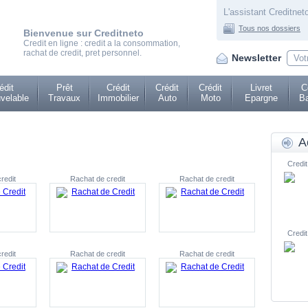
L'assistant Creditneto
Tous nos dossiers
Bienvenue sur Creditneto
Credit en ligne : credit a la consommation,
rachat de credit, pret personnel.
Newsletter
édit
Prêt
Crédit
Crédit
Crédit
Livret
C
velable
Travaux
Immobilier
Auto
Moto
Epargne
Ba
A
Credit
redit
Rachat de credit
Rachat de credit
Credit
redit
Rachat de credit
Rachat de credit