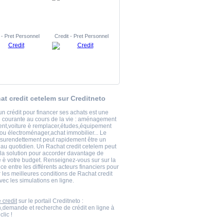
 - Pret Personnel
Credit - Pret Personnel
at credit cetelem sur Creditneto
un crédit pour financer ses achats est une
courante au cours de la vie : aménagement
nt,voiture è remplacer,études,équipement
 ou électroménager,achat immobilier... Le
 surendettement peut rapidement être un
au quotidien. Un Rachat credit cetelem peut
e la solution pour accorder davantage de
 è votre budget. Renseignez-vous sur sur la
e entre les différents acteurs financiers pour
 les meilleures conditions de Rachat credit
vec les simulations en ligne.
 credit
sur le portail Creditneto :
n,demande et recherche de crédit en ligne à
clic !