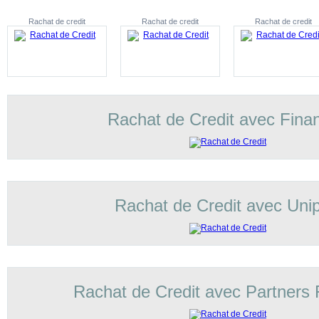
Rachat de credit
Rachat de credit
Rachat de credit
Rachat de Credit avec Fina
Rachat de Credit avec Unip
Rachat de Credit avec Partners