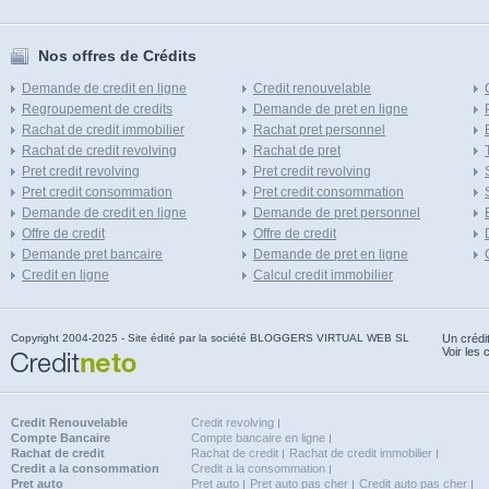
Nos offres de Crédits
Demande de credit en ligne
Credit renouvelable
Regroupement de credits
Demande de pret en ligne
Rachat de credit immobilier
Rachat pret personnel
Rachat de credit revolving
Rachat de pret
Pret credit revolving
Pret credit revolving
Pret credit consommation
Pret credit consommation
Demande de credit en ligne
Demande de pret personnel
Offre de credit
Offre de credit
Demande pret bancaire
Demande de pret en ligne
Credit en ligne
Calcul credit immobilier
Copyright 2004-2025 - Site édité par la société BLOGGERS VIRTUAL WEB SL
Un crédi
Voir les 
Credit Renouvelable
Credit revolving
Compte Bancaire
Compte bancaire en ligne
Rachat de credit
Rachat de credit
Rachat de credit immobilier
Credit a la consommation
Credit a la consommation
Pret auto
Pret auto
Pret auto pas cher
Credit auto pas cher