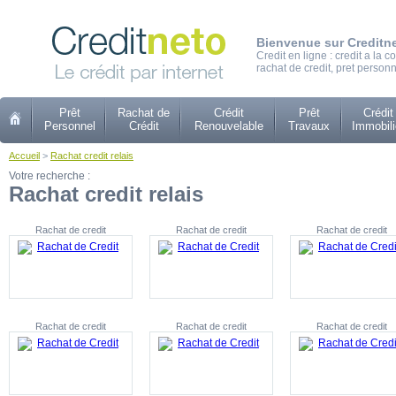
Bienvenue sur Creditn
Credit en ligne : credit a la
rachat de credit, pret personn
Prêt
Rachat de
Crédit
Prêt
Crédit
Personnel
Crédit
Renouvelable
Travaux
Immobili
Accueil
>
Rachat credit relais
Votre recherche :
Rachat credit relais
Rachat de credit
Rachat de credit
Rachat de credit
Rachat de credit
Rachat de credit
Rachat de credit