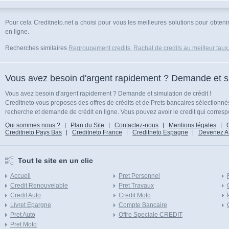
Pour cela Creditneto.net a choisi pour vous les meilleures solutions pour obtenir
en ligne.
Recherches similaires
Regroupement credits
,
Rachat de credits au meilleur taux
Vous avez besoin d'argent rapidement ? Demande et sim
Vous avez besoin d'argent rapidement ? Demande et simulation de crédit !
Creditneto vous proposes des offres de crédits et de Prets bancaires sélectionn
recherche et demande de crédit en ligne. Vous pouvez avoir le credit qui corresp
Qui sommes nous ?
Plan du Site
Contactez-nous
Mentions légales
Creditneto Pays Bas
Creditneto France
Creditneto Espagne
Devenez Affi
Tout le site en un clic
Accueil
Pret Personnel
Credit Renouvelable
Pret Travaux
Credit Auto
Credit Moto
Livret Epargne
Compte Bancaire
Pret Auto
Offre Speciale CREDIT
Pret Moto