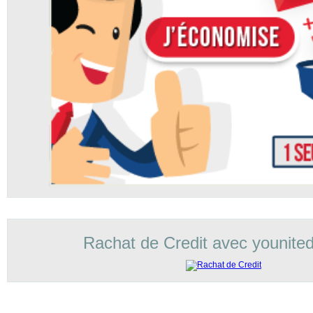
Rachat de Credit avec younited 