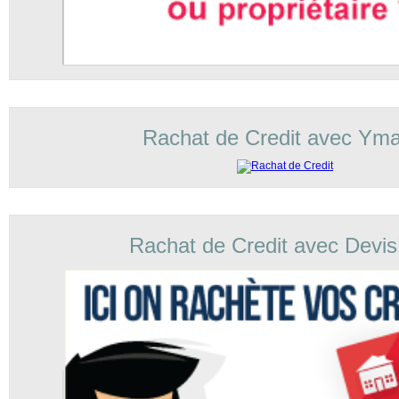
Rachat de Credit avec Yma
Rachat de Credit avec Devi