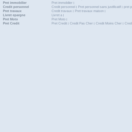
Pret immobilier
Pret immobilier
Credit personnel
Credit personnel
Pret personnel sans justificatif
pret 
Pret travaux
Credit travaux
Pret travaux maison
Livret epargne
Livret a
Pret Moto
Pret Moto
Pret Credit
Pret Credit
Credit Pas Cher
Credit Moins Cher
Cred