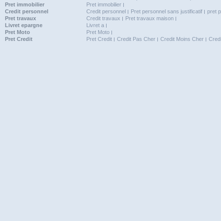
Pret immobilier
Pret immobilier
Credit personnel
Credit personnel
Pret personnel sans justificatif
pret 
Pret travaux
Credit travaux
Pret travaux maison
Livret epargne
Livret a
Pret Moto
Pret Moto
Pret Credit
Pret Credit
Credit Pas Cher
Credit Moins Cher
Cred