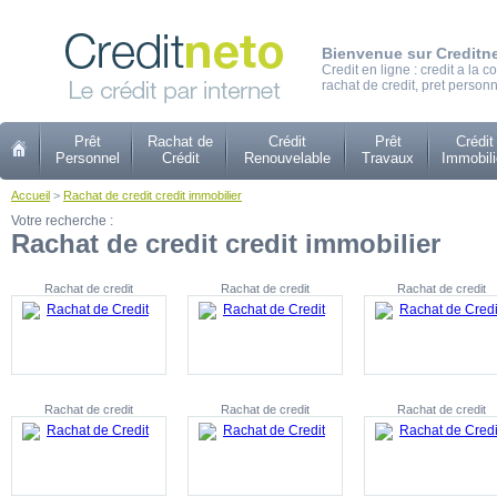
Bienvenue sur Creditn
Credit en ligne : credit a la
rachat de credit, pret personn
Prêt
Rachat de
Crédit
Prêt
Crédit
Personnel
Crédit
Renouvelable
Travaux
Immobili
Accueil
>
Rachat de credit credit immobilier
Votre recherche :
Rachat de credit credit immobilier
Rachat de credit
Rachat de credit
Rachat de credit
Rachat de credit
Rachat de credit
Rachat de credit