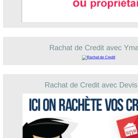
Rachat de Credit avec Yma
Rachat de Credit avec Devi