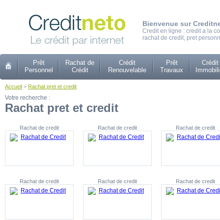
Bienvenue sur Creditn
Credit en ligne : credit a la
rachat de credit, pret personn
Prêt
Rachat de
Crédit
Prêt
Crédit
Personnel
Crédit
Renouvelable
Travaux
Immobili
Accueil
>
Rachat pret et credit
Votre recherche :
Rachat pret et credit
Rachat de credit
Rachat de credit
Rachat de credit
Rachat de credit
Rachat de credit
Rachat de credit