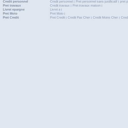
Credit personnel
Credit personnel
Pret personnel sans justificatif
pret 
Pret travaux
Credit travaux
Pret travaux maison
Livret epargne
Livret a
Pret Moto
Pret Moto
Pret Credit
Pret Credit
Credit Pas Cher
Credit Moins Cher
Cred