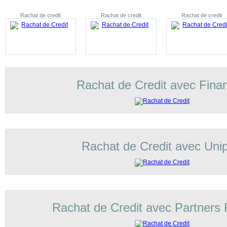
Rachat de credit
Rachat de credit
Rachat de credit
Rachat de Credit avec Fina
Rachat de Credit avec Unip
Rachat de Credit avec Partners