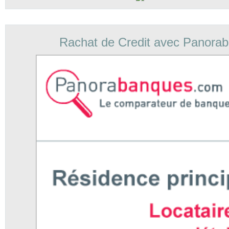
Rachat de Credit avec Panora