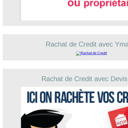
Rachat de Credit avec Yma
Rachat de Credit avec Devi