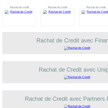
Rachat de credit
Rachat de credit
Rachat de credit
Rachat de Credit avec Fina
Rachat de Credit avec Unip
Rachat de Credit avec Partners