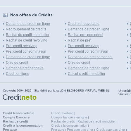
Nos offres de Crédits
Demande de credit en ligne
Credit renouvelable
Regroupement de credits
Demande de pret en ligne
Rachat de credit immobilier
Rachat pret personnel
Rachat de credit revolving
Rachat de pret
Pret credit revolving
Pret credit revolving
Pret credit consommation
Pret credit consommation
Demande de credit en ligne
Demande de pret personnel
Offre de credit
Offre de credit
Demande pret bancaire
Demande de pret en ligne
Credit en ligne
Calcul credit immobilier
Copyright 2004-2025 - Site édité par la société BLOGGERS VIRTUAL WEB SL
Un crédi
Voir les 
Credit Renouvelable
Credit revolving
Compte Bancaire
Compte bancaire en ligne
Rachat de credit
Rachat de credit
Rachat de credit immobilier
Credit a la consommation
Credit a la consommation
Pret auto
Pret auto
Pret auto pas cher
Credit auto pas cher