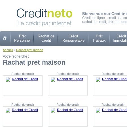
Bienvenue sur Creditn
Credit en ligne : credit a la
rachat de credit, pret personn
Prêt
Rachat de
Crédit
Prêt
Crédit
Personnel
Crédit
Renouvelable
Travaux
Immobili
Accueil
>
Rachat pret maison
Votre recherche :
Rachat pret maison
Rachat de credit
Rachat de credit
Rachat de credit
Rachat de credit
Rachat de credit
Rachat de credit