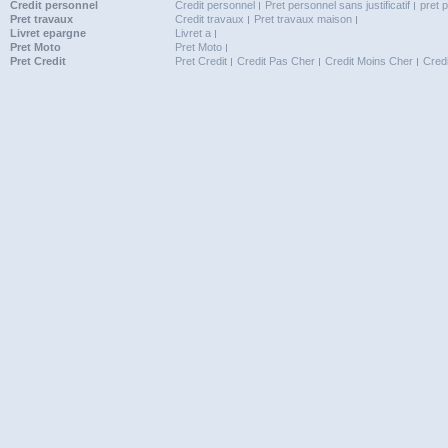
Credit personnel
Credit personnel
Pret personnel sans justificatif
pret 
Pret travaux
Credit travaux
Pret travaux maison
Livret epargne
Livret a
Pret Moto
Pret Moto
Pret Credit
Pret Credit
Credit Pas Cher
Credit Moins Cher
Cred