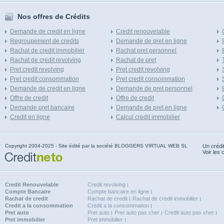
Nos offres de Crédits
Demande de credit en ligne
Credit renouvelable
Regroupement de credits
Demande de pret en ligne
Rachat de credit immobilier
Rachat pret personnel
Rachat de credit revolving
Rachat de pret
Pret credit revolving
Pret credit revolving
Pret credit consommation
Pret credit consommation
Demande de credit en ligne
Demande de pret personnel
Offre de credit
Offre de credit
Demande pret bancaire
Demande de pret en ligne
Credit en ligne
Calcul credit immobilier
Copyright 2004-2025 - Site édité par la société BLOGGERS VIRTUAL WEB SL
Un crédi
Voir les 
Credit Renouvelable
Credit revolving
Compte Bancaire
Compte bancaire en ligne
Rachat de credit
Rachat de credit
Rachat de credit immobilier
Credit a la consommation
Credit a la consommation
Pret auto
Pret auto
Pret auto pas cher
Credit auto pas cher
Pret immobilier
Pret immobilier