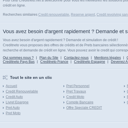
Pour cela Creditneto.net a sélectionné pour vous les meilleures les solutions p
crédit en ligne.
Recherches similaires
Credit renouvelable
,
Reserve argent
,
Credit revolving san
Vous avez besoin d'argent rapidement ? Demande et sim
Vous avez besoin d'argent rapidement ? Demande et simulation de crédit !
Creditneto vous proposes des offres de crédits et de Prets bancaires sélectionn
recherche et demande de crédit en ligne. Vous pouvez avoir le credit qui corresp
Qui sommes nous ?
Plan du Site
Contactez-nous
Mentions légales
Creditneto Pays Bas
Creditneto France
Creditneto Espagne
Devenez Affi
Tout le site en un clic
Accueil
Pret Personnel
Credit Renouvelable
Pret Travaux
Credit Auto
Credit Moto
Livret Epargne
Compte Bancaire
Pret Auto
Offre Speciale CREDIT
Pret Moto