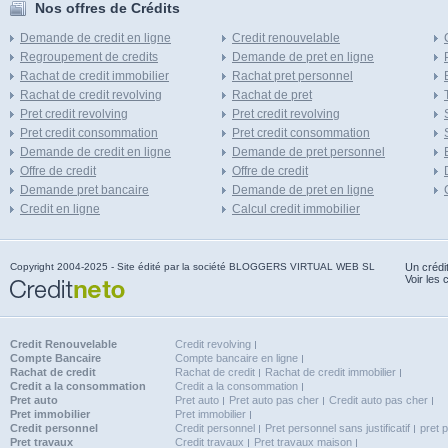
Nos offres de Crédits
Demande de credit en ligne
Credit renouvelable
Regroupement de credits
Demande de pret en ligne
Rachat de credit immobilier
Rachat pret personnel
Rachat de credit revolving
Rachat de pret
Pret credit revolving
Pret credit revolving
Pret credit consommation
Pret credit consommation
Demande de credit en ligne
Demande de pret personnel
Offre de credit
Offre de credit
Demande pret bancaire
Demande de pret en ligne
Credit en ligne
Calcul credit immobilier
Copyright 2004-2025 - Site édité par la société BLOGGERS VIRTUAL WEB SL
Un crédi
Voir les 
Credit Renouvelable
Credit revolving
Compte Bancaire
Compte bancaire en ligne
Rachat de credit
Rachat de credit
Rachat de credit immobilier
Credit a la consommation
Credit a la consommation
Pret auto
Pret auto
Pret auto pas cher
Credit auto pas cher
Pret immobilier
Pret immobilier
Credit personnel
Credit personnel
Pret personnel sans justificatif
pret 
Pret travaux
Credit travaux
Pret travaux maison