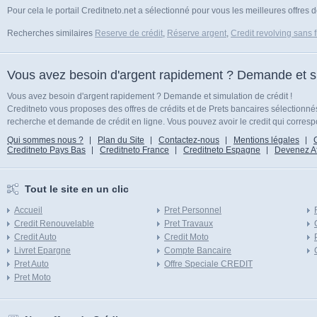
Pour cela le portail Creditneto.net a sélectionné pour vous les meilleures offres 
Recherches similaires
Reserve de crédit
,
Réserve argent
,
Credit revolving sans 
Vous avez besoin d'argent rapidement ? Demande et sim
Vous avez besoin d'argent rapidement ? Demande et simulation de crédit !
Creditneto vous proposes des offres de crédits et de Prets bancaires sélectionn
recherche et demande de crédit en ligne. Vous pouvez avoir le credit qui corresp
Qui sommes nous ?
Plan du Site
Contactez-nous
Mentions légales
Creditneto Pays Bas
Creditneto France
Creditneto Espagne
Devenez Affi
Tout le site en un clic
Accueil
Pret Personnel
Credit Renouvelable
Pret Travaux
Credit Auto
Credit Moto
Livret Epargne
Compte Bancaire
Pret Auto
Offre Speciale CREDIT
Pret Moto