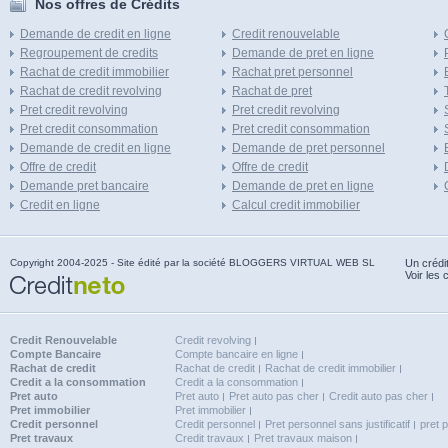
Nos offres de Crédits
Demande de credit en ligne
Credit renouvelable
Regroupement de credits
Demande de pret en ligne
Rachat de credit immobilier
Rachat pret personnel
Rachat de credit revolving
Rachat de pret
Pret credit revolving
Pret credit revolving
Pret credit consommation
Pret credit consommation
Demande de credit en ligne
Demande de pret personnel
Offre de credit
Offre de credit
Demande pret bancaire
Demande de pret en ligne
Credit en ligne
Calcul credit immobilier
Copyright 2004-2025 - Site édité par la société BLOGGERS VIRTUAL WEB SL
Un crédi
Voir les 
Credit Renouvelable
Credit revolving
Compte Bancaire
Compte bancaire en ligne
Rachat de credit
Rachat de credit
Rachat de credit immobilier
Credit a la consommation
Credit a la consommation
Pret auto
Pret auto
Pret auto pas cher
Credit auto pas cher
Pret immobilier
Pret immobilier
Credit personnel
Credit personnel
Pret personnel sans justificatif
pret 
Pret travaux
Credit travaux
Pret travaux maison