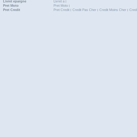
Livret epargne
Livret a
Pret Moto
Pret Moto
Pret Credit
Pret Credit
Credit Pas Cher
Credit Moins Cher
Cred