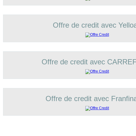
Offre de credit avec Yello
Offre de credit avec CARR
Offre de credit avec Franfin