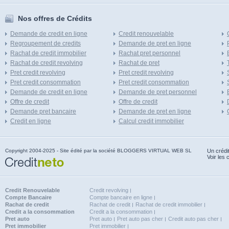
Nos offres de Crédits
Demande de credit en ligne
Credit renouvelable
Regroupement de credits
Demande de pret en ligne
Rachat de credit immobilier
Rachat pret personnel
Rachat de credit revolving
Rachat de pret
Pret credit revolving
Pret credit revolving
Pret credit consommation
Pret credit consommation
Demande de credit en ligne
Demande de pret personnel
Offre de credit
Offre de credit
Demande pret bancaire
Demande de pret en ligne
Credit en ligne
Calcul credit immobilier
Copyright 2004-2025 - Site édité par la société BLOGGERS VIRTUAL WEB SL
Un crédi
Voir les 
Credit Renouvelable
Credit revolving
Compte Bancaire
Compte bancaire en ligne
Rachat de credit
Rachat de credit
Rachat de credit immobilier
Credit a la consommation
Credit a la consommation
Pret auto
Pret auto
Pret auto pas cher
Credit auto pas cher
Pret immobilier
Pret immobilier