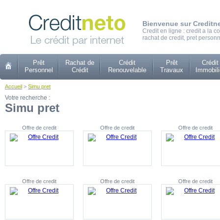
Bienvenue sur Creditn
Credit en ligne : credit a la
rachat de credit, pret personn
Prêt
Rachat de
Crédit
Prêt
Crédit
Personnel
Crédit
Renouvelable
Travaux
Immobili
Accueil
>
Simu pret
Votre recherche :
Simu pret
Offre de credit
Offre de credit
Offre de credit
Offre de credit
Offre de credit
Offre de credit