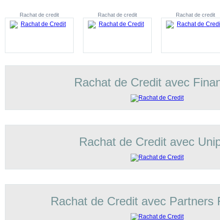
Rachat de credit
Rachat de credit
Rachat de credit
Rachat de Credit avec Fina
Rachat de Credit avec Unip
Rachat de Credit avec Partners