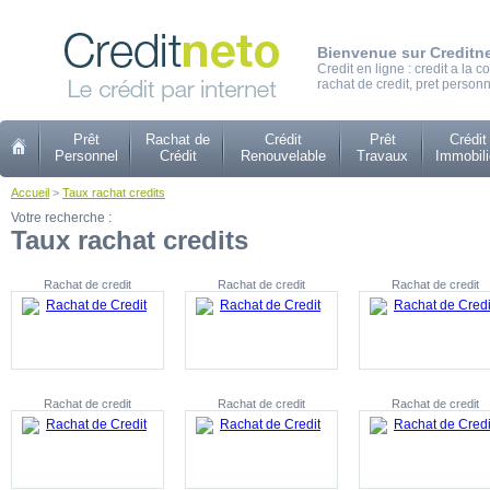
Bienvenue sur Creditn
Credit en ligne : credit a la
rachat de credit, pret personn
Prêt
Rachat de
Crédit
Prêt
Crédit
Personnel
Crédit
Renouvelable
Travaux
Immobili
Accueil
>
Taux rachat credits
Votre recherche :
Taux rachat credits
Rachat de credit
Rachat de credit
Rachat de credit
Rachat de credit
Rachat de credit
Rachat de credit