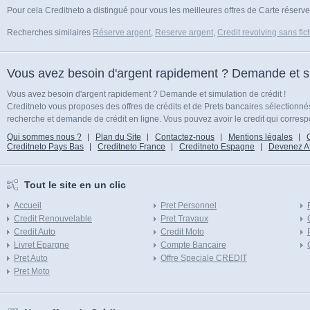
Pour cela Creditneto a distingué pour vous les meilleures offres de Carte réserve
Recherches similaires
Réserve argent
,
Reserve argent
,
Credit revolving sans fi
Vous avez besoin d'argent rapidement ? Demande et sim
Vous avez besoin d'argent rapidement ? Demande et simulation de crédit !
Creditneto vous proposes des offres de crédits et de Prets bancaires sélectionn
recherche et demande de crédit en ligne. Vous pouvez avoir le credit qui corresp
Qui sommes nous ?
Plan du Site
Contactez-nous
Mentions légales
Creditneto Pays Bas
Creditneto France
Creditneto Espagne
Devenez Affi
Tout le site en un clic
Accueil
Pret Personnel
Credit Renouvelable
Pret Travaux
Credit Auto
Credit Moto
Livret Epargne
Compte Bancaire
Pret Auto
Offre Speciale CREDIT
Pret Moto