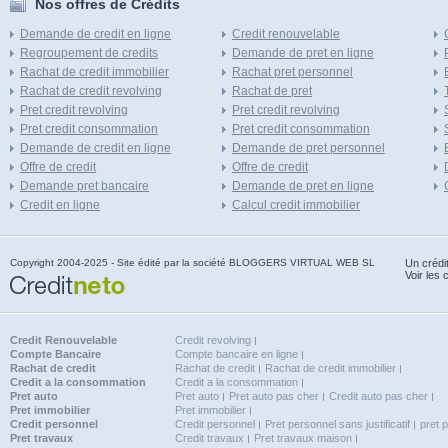
Nos offres de Crédits
Demande de credit en ligne
Credit renouvelable
Regroupement de credits
Demande de pret en ligne
Rachat de credit immobilier
Rachat pret personnel
Rachat de credit revolving
Rachat de pret
Pret credit revolving
Pret credit revolving
Pret credit consommation
Pret credit consommation
Demande de credit en ligne
Demande de pret personnel
Offre de credit
Offre de credit
Demande pret bancaire
Demande de pret en ligne
Credit en ligne
Calcul credit immobilier
Copyright 2004-2025 - Site édité par la société BLOGGERS VIRTUAL WEB SL
Un crédi
Voir les 
Credit Renouvelable
Credit revolving
Compte Bancaire
Compte bancaire en ligne
Rachat de credit
Rachat de credit
Rachat de credit immobilier
Credit a la consommation
Credit a la consommation
Pret auto
Pret auto
Pret auto pas cher
Credit auto pas cher
Pret immobilier
Pret immobilier
Credit personnel
Credit personnel
Pret personnel sans justificatif
pret 
Pret travaux
Credit travaux
Pret travaux maison