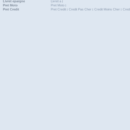
Livret epargne
Livret a
Pret Moto
Pret Moto
Pret Credit
Pret Credit
Credit Pas Cher
Credit Moins Cher
Cred