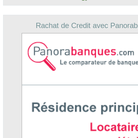
Rachat de Credit avec Panora