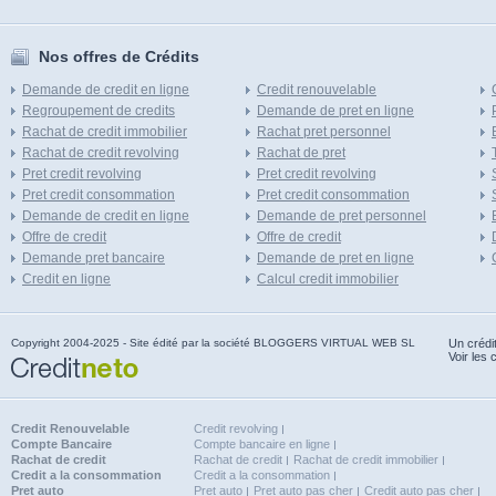
Nos offres de Crédits
Demande de credit en ligne
Credit renouvelable
Regroupement de credits
Demande de pret en ligne
Rachat de credit immobilier
Rachat pret personnel
Rachat de credit revolving
Rachat de pret
Pret credit revolving
Pret credit revolving
Pret credit consommation
Pret credit consommation
Demande de credit en ligne
Demande de pret personnel
Offre de credit
Offre de credit
Demande pret bancaire
Demande de pret en ligne
Credit en ligne
Calcul credit immobilier
Copyright 2004-2025 - Site édité par la société BLOGGERS VIRTUAL WEB SL
Un crédi
Voir les 
Credit Renouvelable
Credit revolving
Compte Bancaire
Compte bancaire en ligne
Rachat de credit
Rachat de credit
Rachat de credit immobilier
Credit a la consommation
Credit a la consommation
Pret auto
Pret auto
Pret auto pas cher
Credit auto pas cher