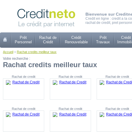
Bienvenue sur Creditn
Credit en ligne : credit a la
rachat de credit, pret personn
Prêt
Rachat de
Crédit
Prêt
Crédit
Personnel
Crédit
Renouvelable
Travaux
Immobili
Accueil
>
Rachat credits meilleur taux
Votre recherche :
Rachat credits meilleur taux
Rachat de credit
Rachat de credit
Rachat de credit
Rachat de credit
Rachat de credit
Rachat de credit