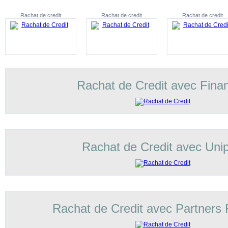
Rachat de credit
Rachat de credit
Rachat de credit
Rachat de Credit avec Fina
Rachat de Credit avec Unip
Rachat de Credit avec Partners